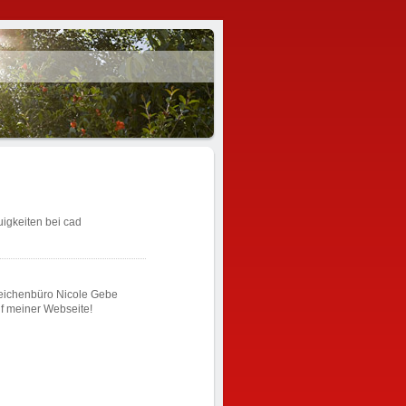
uigkeiten bei cad
 Zeichenbüro Nicole Gebe
uf meiner Webseite!